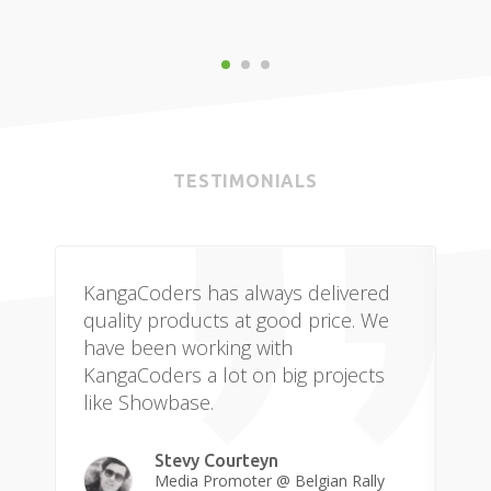
TESTIMONIALS
KangaCoders has always delivered
Yo
quality products at good price. We
ex
have been working with
bu
KangaCoders a lot on big projects
cu
like Showbase.
bef
pr
Th
Stevy Courteyn
Media Promoter @ Belgian Rally
mi